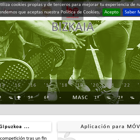
iliza cookies propias y de terceros para mejorar tu experiencia de na
Contac
endemos que aceptas nuestra Política de Cookies.
Acepto
Saber 
BIZKAIA
14
'15
'16
'17
'18
'19
'20
'21
'22
MASC
ª
5ª
6ª
1ª
2ª




Aplicación para MÓV
Gipuzkoa ...
 competición tras un fin