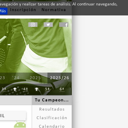
vegación y realizar tareas de análisis. Al continuar navegando,
to
Inscripción
Normativa
Más
'23
'24
2025
2025/26
3ª
4ª
5ª
6ª


Tu Campeon...
Resultados
IL
Clasificación
Calendario