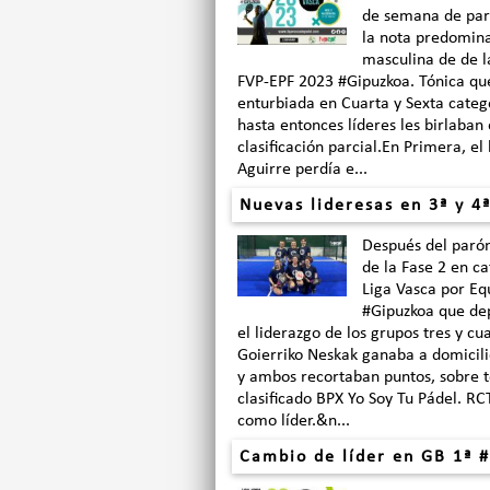
de semana de paró
la nota predomina
masculina de de l
FVP-EPF 2023 #Gipuzkoa. Tónica que
enturbiada en Cuarta y Sexta catego
hasta entonces líderes les birlaban
clasificación parcial.En Primera, el
Aguirre perdía e...
Nuevas lideresas en 3ª y 4ª
Después del parón
de la Fase 2 en c
Liga Vasca por Eq
#Gipuzkoa que de
el liderazgo de los grupos tres y cu
Goierriko Neskak ganaba a domicili
y ambos recortaban puntos, sobre t
clasificado BPX Yo Soy Tu Pádel. RC
como líder.&n...
Cambio de líder en GB 1ª #