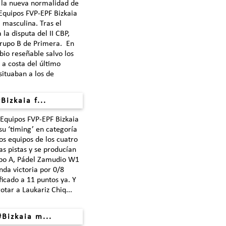
 la nueva normalidad de
 Equipos FVP-EPF Bizkaia
 masculina. Tras el
la disputa del II CBP,
Grupo B de Primera. En
io reseñable salvo los
a costa del último
situaban a los de
Bizkaia f...
 Equipos FVP-EPF Bizkaia
u ‘timing’ en categoría
os equipos de los cuatro
las pistas y se producían
po A, Pádel Zamudio W1
nda victoria por 0/8
ficado a 11 puntos ya. Y
otar a Laukariz Chiq...
#Bizkaia m...