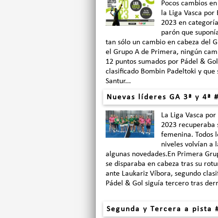
Pocos cambios en
la Liga Vasca por
2023 en categoría
parón que suponía 
tan sólo un cambio en cabeza del 
el Grupo A de Primera, ningún camb
12 puntos sumados por Pádel & Gol 
clasificado Bombin Padeltoki y que 
Santur...
Nuevas líderes GA 3ª y 4ª #
La Liga Vasca por
2023 recuperaba s
femenina. Todos l
niveles volvían a 
algunas novedades.En Primera Gru
se disparaba en cabeza tras su rotu
ante Laukariz Víbora, segundo clasi
Pádel & Gol siguía tercero tras derr
Segunda y Tercera a pista 