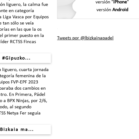
versión "
iPhone
"
n liguero, la calma fue
versión
Android
nte en categoría
a Liga Vasca por Equipos
 tan sólo se veía
rías en las que la os
 el primer puesto en la
Tweets por @lbizkainapadel
 líder RCTSS Fincas
 #Gipuzko...
 liguero, cuarta jornada
ategoría femenina de la
uipos FVP-EPF 2023
paraba dos cambios en
atro. En Primera, Pádel
o a BPX Ninjas, por 2/6,
odo, al segundo
TSS Netya Fer seguía
Bizkaia ma...