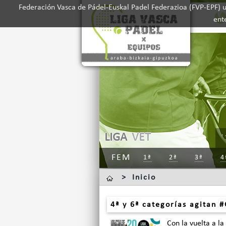
Federación Vasca de Pádel-Euskal Padel Federazioa (FVP-EPF) ut
ent
LIGA
VET
'
FEM
1ª
2ª
3ª
4
>
Inicio
4ª y 6ª categorías agitan #
Con la vuelta a la