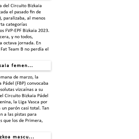
 del Circuito Bizkaia
tada el pasado fin de
, paralizaba, al menos
ta categorías
pos FVP-EPF Bizkaia 2023.
cera, y no todos,
a octava jornada. En
 Fat Team B no perdía el
kaia femen...
semana de marzo, la
a Pádel (FBP) convocaba
solutas vizcaínas a su
l Circuito Bizkaia Pádel
enina, la Liga Vasca por
 un parón casi total. Tan
n a las pistas para
s que los de Primera,
zkoa mascu...