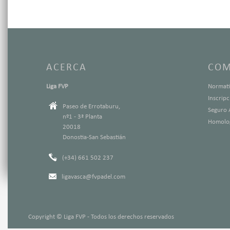
ACERCA
COM
Liga FVP
Normati
Inscrip
Paseo de Errotaburu,
Seguro 
nº1 - 3ª Planta
Homolog
20018
Donostia-San Sebastián
(+34) 661 502 237
ligavasca@fvpadel.com
Copyright © Liga FVP - Todos los derechos reservados