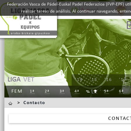
Federación Vasca de Pádel-Euskal Padel Federazioa (FVP-EPF) util
realizar tareas de análisis. Al continuar navegando, ente
LIGA
VET
'14
'15
'16
'17
FEM
1ª
2ª
3ª
4ª
5ª
6ª


>
Contacto
CONTAC