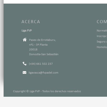
ACERCA
COM
Liga FVP
Normati
Inscrip
Paseo de Errotaburu,
Seguro 
nº1 - 3ª Planta
Homolog
20018
Donostia-San Sebastián
(+34) 661 502 237
ligavasca@fvpadel.com
Copyright © Liga FVP - Todos los derechos reservados