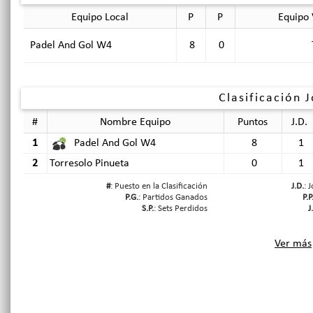
Equipo Local
P
P
Equipo 
Padel And Gol W4
8
0
Clasificación 
#
Nombre Equipo
Puntos
J.D.
1
Padel And Gol W4
8
1
2
Torresolo Pinueta
0
1
#
: Puesto en la Clasificación
J.D.
: 
P.G.
: Partidos Ganados
P.P
S.P.
: Sets Perdidos
J
Ver más