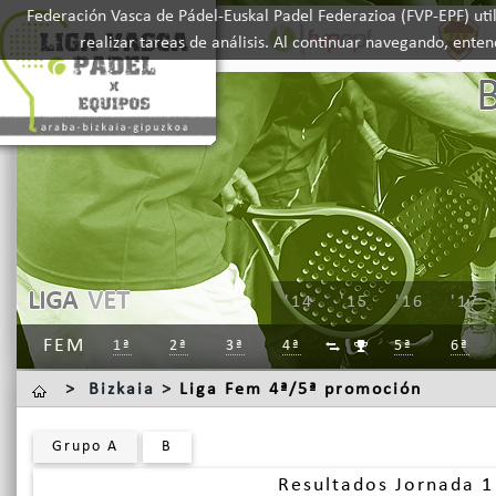
Federación Vasca de Pádel-Euskal Padel Federazioa (FVP-EPF) util
realizar tareas de análisis. Al continuar navegando, ente
LIGA
VET
'14
'15
'16
'17
FEM
1ª
2ª
3ª
4ª
5ª
6ª


>
Bizkaia >
Liga Fem 4ª/5ª promoción
Grupo A
B
Resultados Jornada 