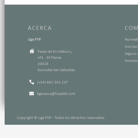
ACERCA
COM
Liga FVP
Normati
Inscrip
Paseo de Errotaburu,
Seguro 
nº1 - 3ª Planta
Homolog
20018
Donostia-San Sebastián
(+34) 661 502 237
ligavasca@fvpadel.com
Copyright © Liga FVP - Todos los derechos reservados