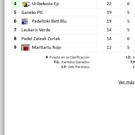
4
Uribekosta Ep
22
6
5
Ganeko PIC
19
5
6
Padeltoki Beti Blu
19
5
7
Laukariz Verde
14
5
8
Padel Zaleak Zuriak
14
6
9
Martiartu Rojo
12
5
#
: Puesto en la Clasificación
J.D.
: 
P.G.
: Partidos Ganados
P.P
S.P.
: Sets Perdidos
J
Ver más