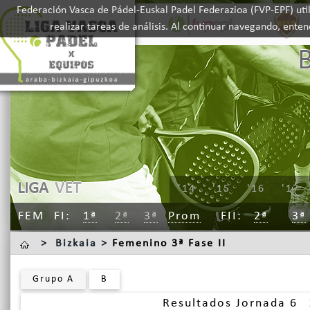
Federación Vasca de Pádel-Euskal Padel Federazioa (FVP-EPF) util
realizar tareas de análisis. Al continuar navegando, ente
LIGA
VET
'14
'15
'16
'17
FEM
FI
1ª
2ª
3ª
Prom
FII
2ª
3ª
>
Bizkaia >
Femenino 3ª Fase II
Grupo A
B
Resultados Jornada 6