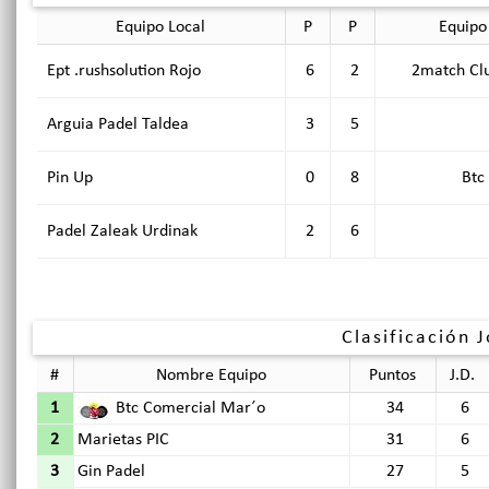
Equipo Local
P
P
Equipo 
Ept .rushsolution Rojo
6
2
2match Clu
Arguia Padel Taldea
3
5
Pin Up
0
8
Btc
Padel Zaleak Urdinak
2
6
Clasificación 
#
Nombre Equipo
Puntos
J.D.
1
Btc Comercial Mar´o
34
6
2
Marietas PIC
31
6
3
Gin Padel
27
5