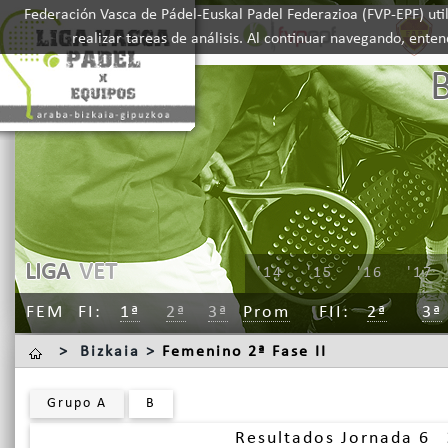
Federación Vasca de Pádel-Euskal Padel Federazioa (FVP-EPF) util
realizar tareas de análisis. Al continuar navegando, ente
LIGA
VET
'14
'15
'16
'17
FEM
FI
1ª
2ª
3ª
Prom
FII
2ª
3ª
>
Bizkaia >
Femenino 2ª Fase II
Grupo A
B
Resultados Jornada 6