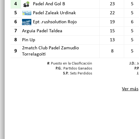
4
Padel And Gol B
23
5
5
Padel Zaleak Urdinak
22
5
6
Ept .rushsolution Rojo
19
6
7
Arguia Padel Taldea
15
5
8
Pin Up
13
5
2match Club Padel Zamudio
9
8
5
Torrelagoiti
#
: Puesto en la Clasificación
J.D.
: 
P.G.
: Partidos Ganados
P.P
S.P.
: Sets Perdidos
J
Ver más