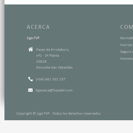
ACERCA
COM
Liga FVP
Normati
Inscrip
Paseo de Errotaburu,
Seguro 
nº1 - 3ª Planta
Homolog
20018
Donostia-San Sebastián
(+34) 661 502 237
ligavasca@fvpadel.com
Copyright © Liga FVP - Todos los derechos reservados