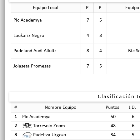
Equipo Local
P
P
Equipo 
Pic Academya
7
5
Laukariz Negro
4
8
Padeland Audi Alluitz
8
4
Btc S
Jolaseta Promesas
7
5
Clasificación 
#
Nombre Equipo
Puntos
J.D.
1
Pic Academya
50
6
2
Torresolo Zoom
48
6
3
Padeltza Urgozo
34
5