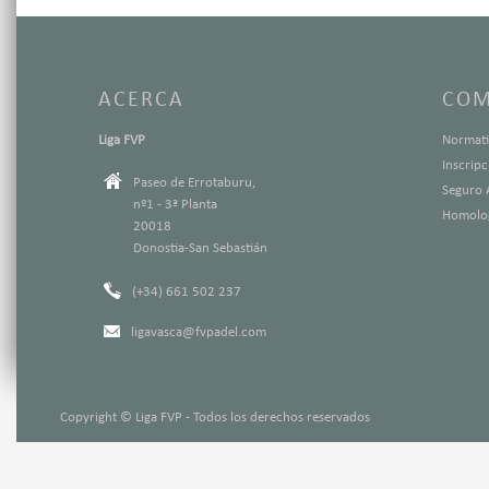
ACERCA
COM
Liga FVP
Normati
Inscrip
Paseo de Errotaburu,
Seguro 
nº1 - 3ª Planta
Homolog
20018
Donostia-San Sebastián
(+34) 661 502 237
ligavasca@fvpadel.com
Copyright © Liga FVP - Todos los derechos reservados