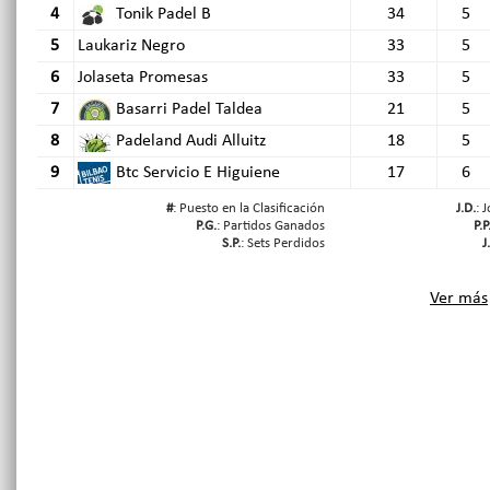
4
Tonik Padel B
34
5
5
Laukariz Negro
33
5
6
Jolaseta Promesas
33
5
7
Basarri Padel Taldea
21
5
8
Padeland Audi Alluitz
18
5
9
Btc Servicio E Higuiene
17
6
#
: Puesto en la Clasificación
J.D.
: 
P.G.
: Partidos Ganados
P.P
S.P.
: Sets Perdidos
J
Ver más