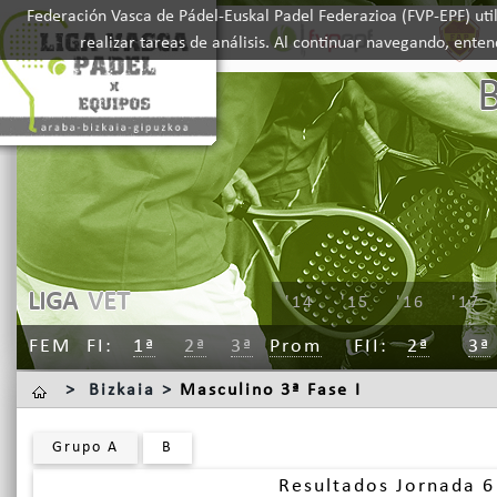
Federación Vasca de Pádel-Euskal Padel Federazioa (FVP-EPF) util
realizar tareas de análisis. Al continuar navegando, ente
LIGA
VET
'14
'15
'16
'17
FEM
FI
1ª
2ª
3ª
Prom
FII
2ª
3ª
>
Bizkaia >
Masculino 3ª Fase I
Grupo A
B
Resultados Jornada 