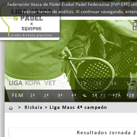
Federación Vasca de Pádel-Euskal Padel Federazioa (FVP-EPF) util
realizar tareas de análisis. Al continuar navegando, ente
LIGA
KOPA
VET
'14
'15
'16
'17
FEM
1ª
2ª
3ª
4ª
5ª
F1
F2A
F2B

>
Bizkaia >
Liga Masc 4ª campeón
Resultados Jornada 