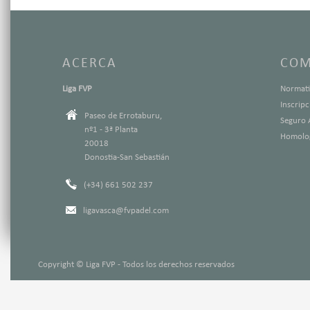
ACERCA
COM
Liga FVP
Normati
Inscrip
Paseo de Errotaburu,
Seguro 
nº1 - 3ª Planta
Homolog
20018
Donostia-San Sebastián
(+34) 661 502 237
ligavasca@fvpadel.com
Copyright © Liga FVP - Todos los derechos reservados