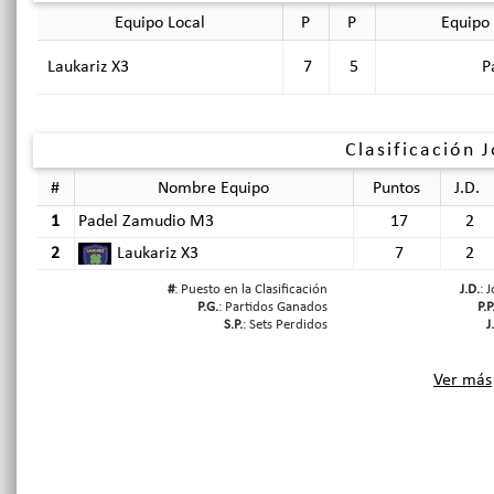
Equipo Local
P
P
Equipo 
Laukariz X3
7
5
P
Clasificación 
#
Nombre Equipo
Puntos
J.D.
1
Padel Zamudio M3
17
2
2
Laukariz X3
7
2
#
: Puesto en la Clasificación
J.D.
: 
P.G.
: Partidos Ganados
P.P
S.P.
: Sets Perdidos
J
Ver más