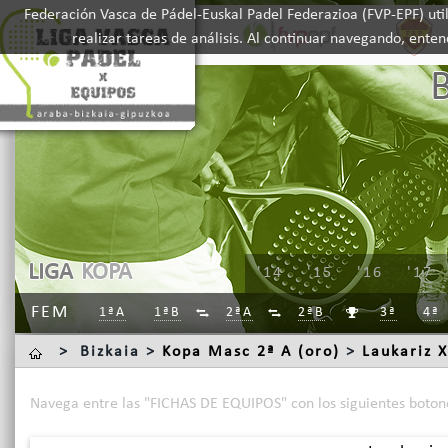
Federación Vasca de Pádel-Euskal Padel Federazioa (FVP-EPF) util
realizar tareas de análisis. Al continuar navegando, ente
LIGA
KOPA
'14
'15
'16
'17
FEM
1ªA
1ªB
2ªA
2ªB
3ª
4ª



>
Bizkaia >
Kopa Masc 2ª A (oro)
>
Laukariz 
Navega entre las "FICHAS DE EQUIPOS" con los siguientes boton