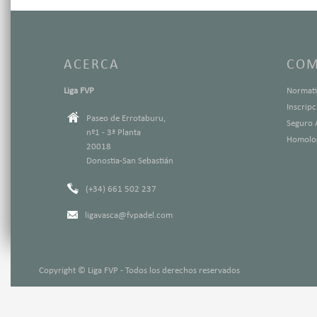
ACERCA
COM
Liga FVP
Normati
Inscrip
Paseo de Errotaburu,
Seguro 
nº1 - 3ª Planta
Homolog
20018
Donostia-San Sebastián
(+34) 661 502 237
ligavasca@fvpadel.com
Copyright © Liga FVP - Todos los derechos reservados