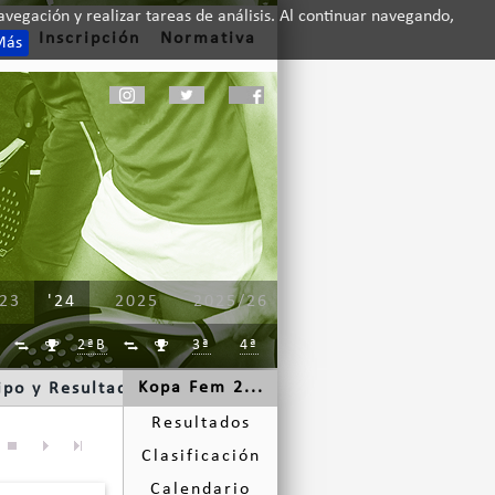
vegación y realizar tareas de análisis. Al continuar navegando,
to
Inscripción
Normativa
Más
'23
'24
2025
2025/26
2ªB
3ª
4ª




Kopa Fem 2...
ipo y Resultados
Resultados
Clasificación
Calendario