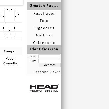
2match Pad...
Resultados
Foto
Jugadores
Noticias
Calendario
Identificación
Campo
Usu:
Padel
Clv:
Zamudio
Recordar Clave
*