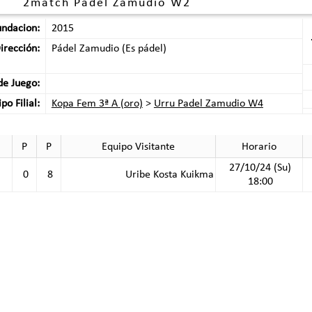
2match Padel Zamudio W2
undacion:
2015
irección:
Pádel Zamudio (Es pádel)
e Juego:
po Filial:
Kopa Fem 3ª A (oro)
>
Urru Padel Zamudio W4
P
P
Equipo Visitante
Horario
27/10/24 (Su)
0
8
Uribe Kosta Kuikma
18:00