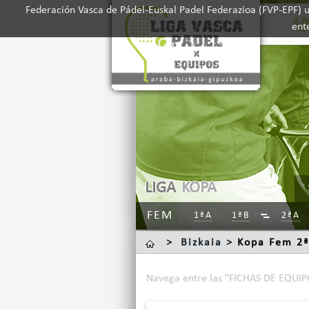
Federación Vasca de Pádel-Euskal Padel Federazioa (FVP-EPF) ut
ent
LIGA
KOPA
'
FEM
1ªA
1ªB
2ªA

>
Bizkaia >
Kopa Fem 2ª
Navega entre las "FICHAS DE EQUIPO