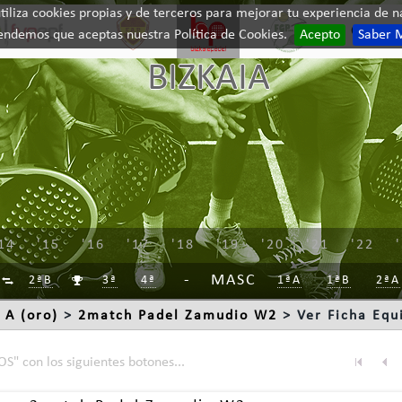
iliza cookies propias y de terceros para mejorar tu experiencia de na
Contac
endemos que aceptas nuestra Política de Cookies.
Acepto
Saber 
BIZKAIA
14
'15
'16
'17
'18
'19
'20
'21
'22
MASC
2ªB
3ª
4ª
1ªA
1ªB
2ªA


 A (oro)
>
2match Padel Zamudio W2
> Ver Ficha Equ
S" con los siguientes botones...