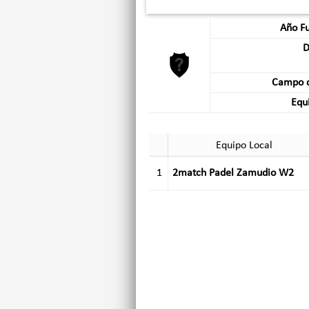
Año F
D
Campo d
Equi
Equipo Local
1
2match Padel Zamudio W2