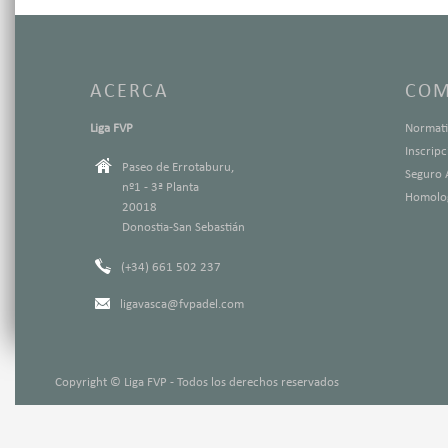
ACERCA
COM
Liga FVP
Normati
Inscrip
Paseo de Errotaburu,
Seguro 
nº1 - 3ª Planta
Homolog
20018
Donostia-San Sebastián
(+34) 661 502 237
ligavasca@fvpadel.com
Copyright © Liga FVP - Todos los derechos reservados