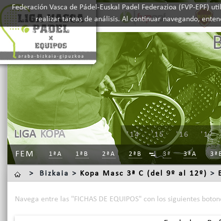
Federación Vasca de Pádel-Euskal Padel Federazioa (FVP-EPF) util
realizar tareas de análisis. Al continuar navegando, ente
LIGA
KOPA
'14
'15
'16
'17
FEM
1ªA
1ªB
2ªA
2ªB
3ª
3ªA
3ª

>
Bizkaia >
Kopa Masc 3ª C (del 9º al 12º)
>
Navega entre las "FICHAS DE EQUIPOS" con los siguientes boton