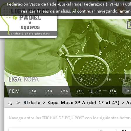
Federación Vasca de Pádel-Euskal Padel Federazioa (FVP-EPF) util
realizar tareas de análisis. Al continuar navegando, ente
LIGA
KOPA
'14
'15
'16
'17
FEM
1ªA
1ªB
2ªA
2ªB
3ª
3ªA
3ª

>
Bizkaia >
Kopa Masc 3ª A (del 1º al 4º)
>
A
Navega entre las "FICHAS DE EQUIPOS" con los siguientes boton