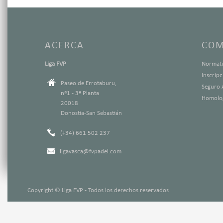
ACERCA
COM
Liga FVP
Normati
Inscrip
Paseo de Errotaburu,
Seguro 
nº1 - 3ª Planta
Homolog
20018
Donostia-San Sebastián
(+34) 661 502 237
ligavasca@fvpadel.com
Copyright © Liga FVP - Todos los derechos reservados