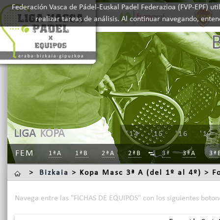
Federación Vasca de Pádel-Euskal Padel Federazioa (FVP-EPF) util
realizar tareas de análisis. Al continuar navegando, ente
LIGA
KOPA
'14
'15
'16
'17
FEM
1ªA
1ªB
2ªA
2ªB
3ª
3ªA
3ª

>
Bizkaia >
Kopa Masc 3ª A (del 1º al 4º)
>
F
Navega entre las "FICHAS DE EQUIPOS" con los siguientes boton