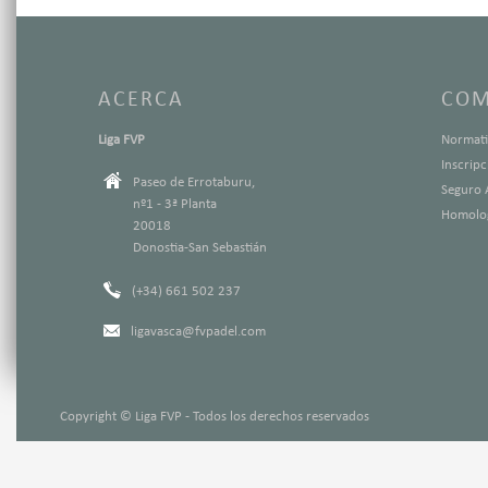
ACERCA
COM
Liga FVP
Normati
Inscrip
Paseo de Errotaburu,
Seguro 
nº1 - 3ª Planta
Homolog
20018
Donostia-San Sebastián
(+34) 661 502 237
ligavasca@fvpadel.com
Copyright © Liga FVP - Todos los derechos reservados