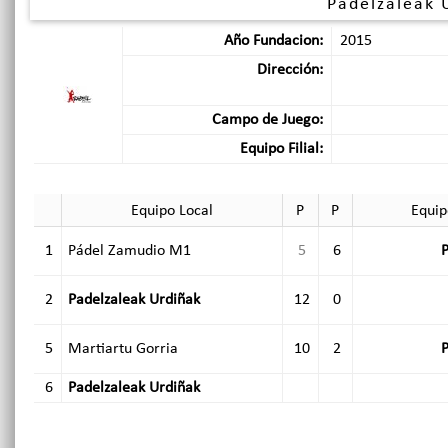
Padelzaleak 
Año Fundacion:
2015
Dirección:
Campo de Juego:
Equipo Filial:
Equipo Local
P
P
Equip
1
Pádel Zamudio M1
5
6
P
2
Padelzaleak Urdiñak
12
0
5
Martiartu Gorria
10
2
P
6
Padelzaleak Urdiñak