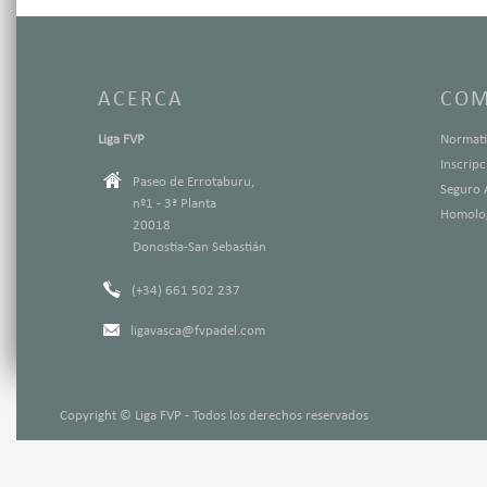
ACERCA
COM
Liga FVP
Normati
Inscrip
Paseo de Errotaburu,
Seguro 
nº1 - 3ª Planta
Homolog
20018
Donostia-San Sebastián
(+34) 661 502 237
ligavasca@fvpadel.com
Copyright © Liga FVP - Todos los derechos reservados