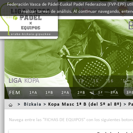
Federación Vasca de Pádel-Euskal Padel Federazioa (FVP-EPF) util
realizar tareas de análisis. Al continuar navegando, ente
LIGA
KOPA
'14
'15
'16
'17
FEM
1ªA
1ªB
2ªA
2ªB
3ª
3ªA
3ª

>
Bizkaia >
Kopa Masc 1ª B (del 5º al 8º)
>
P
Navega entre las "FICHAS DE EQUIPOS" con los siguientes boton