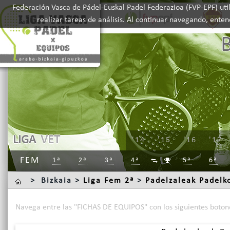
Federación Vasca de Pádel-Euskal Padel Federazioa (FVP-EPF) util
realizar tareas de análisis. Al continuar navegando, ente
LIGA
VET
'14
'15
'16
'17
FEM
1ª
2ª
3ª
4ª
5ª
6ª


>
Bizkaia >
Liga Fem 2ª
>
Padelzaleak Padelk
Navega entre las "FICHAS DE EQUIPOS" con los siguientes boton