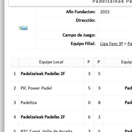
Padelzaleak P
Año Fundacion:
2015
Dirección:
Campo de Juego:
Equipo Filial:
Liga Fem 3ª
>
Pa
Equipo Local
P
P
Equip
1
Padelzaleak Padelko 2F
3
5
2
PIC Power Padel
5
3
Pad
3
Padeltza
0
8
Pad
4
Padelzaleak Padelko 2F
6
2
5
BTC Const. Valle de Arratia
3
5
Pad