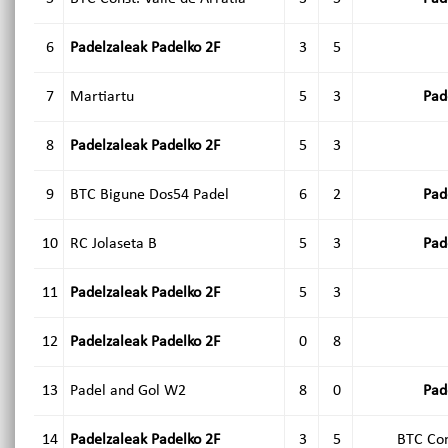
6
Padelzaleak Padelko 2F
3
5
7
Martiartu
5
3
Pad
8
Padelzaleak Padelko 2F
5
3
9
BTC Bigune Dos54 Padel
6
2
Pad
10
RC Jolaseta B
5
3
Pad
11
Padelzaleak Padelko 2F
5
3
12
Padelzaleak Padelko 2F
0
8
13
Padel and Gol W2
8
0
Pad
14
Padelzaleak Padelko 2F
3
5
BTC Con