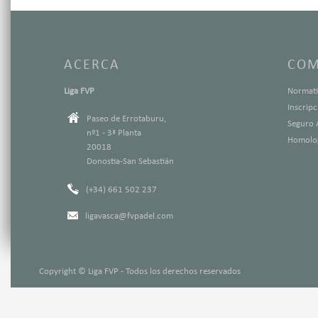
ACERCA
COM
Liga FVP
Normati
Inscrip
Paseo de Errotaburu,
Seguro 
nº1 - 3ª Planta
Homolog
20018
Donostia-San Sebastián
(+34) 661 502 237
ligavasca@fvpadel.com
Copyright © Liga FVP - Todos los derechos reservados