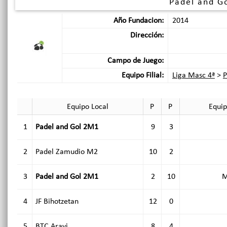
Padel and G
Año Fundacion:
2014
Dirección:
Campo de Juego:
Equipo Filial:
Liga Masc 4ª
>
P
Equipo Local
P
P
Equip
1
Padel and Gol 2M1
9
3
2
Padel Zamudio M2
10
2
3
Padel and Gol 2M1
2
10
M
4
JF Bihotzetan
12
0
5
BTC Aravi
8
4