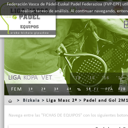
Federación Vasca de Pádel-Euskal Padel Federazioa (FVP-EPF) util
realizar tareas de análisis. Al continuar navegando, ente
LIGA
KOPA
VET
'14
'15
'16
'17
FEM
1ª
2ª
3ª
4ª
5ª
F1
F2A
F2B

>
Bizkaia >
Liga Masc 2ª
>
Padel and Gol 2M
Navega entre las "FICHAS DE EQUIPOS" con los siguientes boton