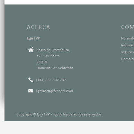
ACERCA
COM
Liga FVP
Normati
Inscrip
Paseo de Errotaburu,
Seguro 
nº1 - 3ª Planta
Homolog
20018
Donostia-San Sebastián
(+34) 661 502 237
ligavasca@fvpadel.com
Copyright © Liga FVP - Todos los derechos reservados