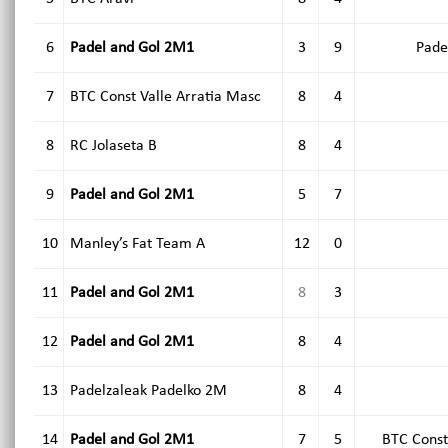
6
Padel and Gol 2M1
3
9
Pade
7
BTC Const Valle Arratia Masc
8
4
8
RC Jolaseta B
8
4
9
Padel and Gol 2M1
5
7
10
Manley’s Fat Team A
12
0
11
Padel and Gol 2M1
8
3
12
Padel and Gol 2M1
8
4
13
Padelzaleak Padelko 2M
8
4
14
Padel and Gol 2M1
7
5
BTC Const