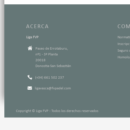
ACERCA
COM
Liga FVP
Normati
Inscrip
Paseo de Errotaburu,
Seguro 
nº1 - 3ª Planta
Homolog
20018
Donostia-San Sebastián
(+34) 661 502 237
ligavasca@fvpadel.com
Copyright © Liga FVP - Todos los derechos reservados