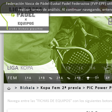
Federación Vasca de Pádel-Euskal Padel Federazioa (FVP-EPF) util
realizar tareas de análisis. Al continuar navegando, ente
LIGA
KOPA
'14
'15
'16
'17
FEM
1ªA
1ªB
2ªA
2ªB
3ª
4ª



>
Bizkaia >
Kopa Fem 2ª previa
>
PIC Power P
Navega entre las "FICHAS DE EQUIPOS" con los siguientes boton