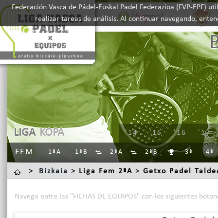
Federación Vasca de Pádel-Euskal Padel Federazioa (FVP-EPF) util
realizar tareas de análisis. Al continuar navegando, ente
LIGA
KOPA
'14
'15
'16
'17
FEM
1ªA
1ªB
2ªA
2ªB
3ª
4ª



>
Bizkaia >
Liga Fem 2ªA
>
Getxo Padel Talde
Navega entre las "FICHAS DE EQUIPOS" con los siguientes boton