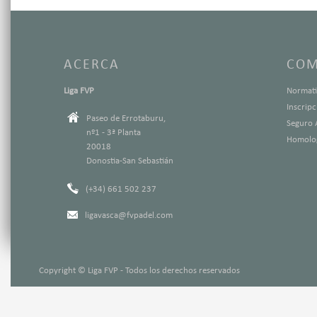
ACERCA
COM
Liga FVP
Normati
Inscrip
Paseo de Errotaburu,
Seguro 
nº1 - 3ª Planta
Homolog
20018
Donostia-San Sebastián
(+34) 661 502 237
ligavasca@fvpadel.com
Copyright © Liga FVP - Todos los derechos reservados