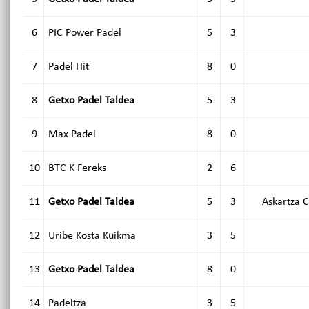
6
PIC Power Padel
5
3
7
Padel Hit
8
0
8
Getxo Padel Taldea
5
3
9
Max Padel
8
0
10
BTC K Fereks
2
6
11
Getxo Padel Taldea
5
3
Askartza C
12
Uribe Kosta Kuikma
3
5
13
Getxo Padel Taldea
8
0
14
Padeltza
3
5