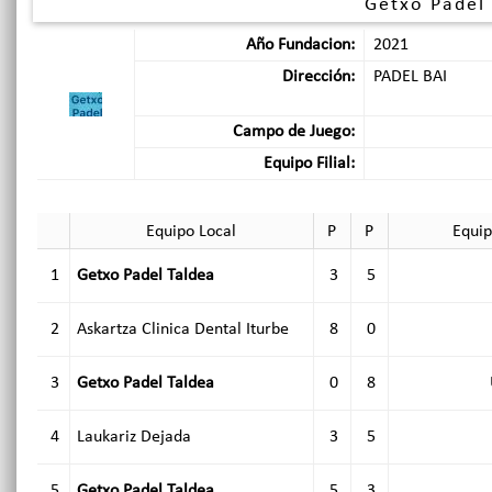
Getxo Padel
Año Fundacion:
2021
Dirección:
PADEL BAI
Campo de Juego:
Equipo Filial:
Equipo Local
P
P
Equip
1
Getxo Padel Taldea
3
5
2
Askartza Clinica Dental Iturbe
8
0
3
Getxo Padel Taldea
0
8
4
Laukariz Dejada
3
5
5
Getxo Padel Taldea
5
3