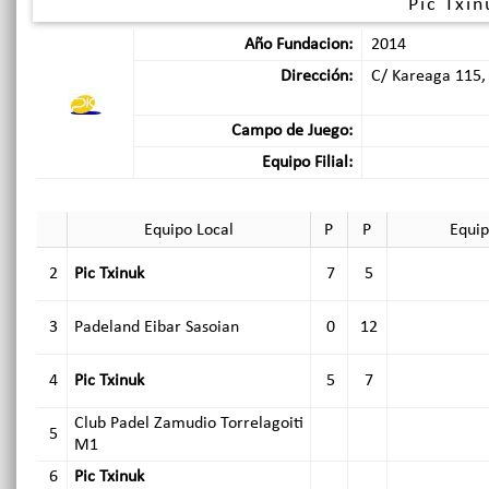
Pic Txin
Año Fundacion:
2014
Dirección:
C/ Kareaga 115,
Campo de Juego:
Equipo Filial:
Equipo Local
P
P
Equip
2
Pic Txinuk
7
5
3
Padeland Eibar Sasoian
0
12
4
Pic Txinuk
5
7
Club Padel Zamudio Torrelagoiti
5
M1
6
Pic Txinuk