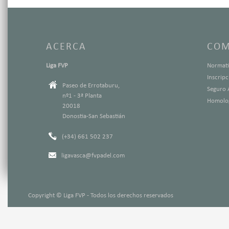
ACERCA
COM
Liga FVP
Normati
Inscrip
Paseo de Errotaburu,
Seguro 
nº1 - 3ª Planta
Homolog
20018
Donostia-San Sebastián
(+34) 661 502 237
ligavasca@fvpadel.com
Copyright © Liga FVP - Todos los derechos reservados