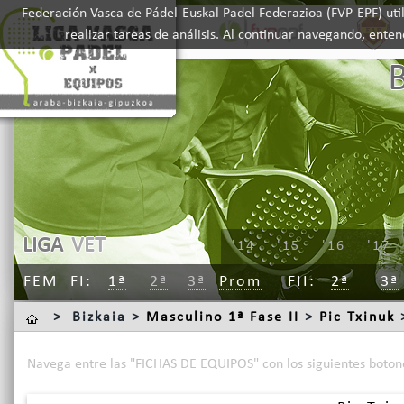
Federación Vasca de Pádel-Euskal Padel Federazioa (FVP-EPF) util
realizar tareas de análisis. Al continuar navegando, ente
LIGA
VET
'14
'15
'16
'17
FEM
FI
1ª
2ª
3ª
Prom
FII
2ª
3ª
>
Bizkaia >
Masculino 1ª Fase II
>
Pic Txinuk
>
Navega entre las "FICHAS DE EQUIPOS" con los siguientes boton