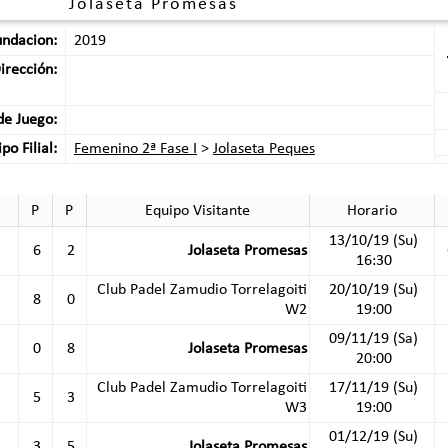
Jolaseta Promesas
undacion:
2019
irección:
e Juego:
po Filial:
Femenino 2ª Fase I
>
Jolaseta Peques
P
P
Equipo Visitante
Horario
13/10/19 (Su)
6
2
Jolaseta Promesas
16:30
Club Padel Zamudio Torrelagoiti
20/10/19 (Su)
8
0
W2
19:00
09/11/19 (Sa)
0
8
Jolaseta Promesas
20:00
Club Padel Zamudio Torrelagoiti
17/11/19 (Su)
5
3
W3
19:00
01/12/19 (Su)
3
5
Jolaseta Promesas