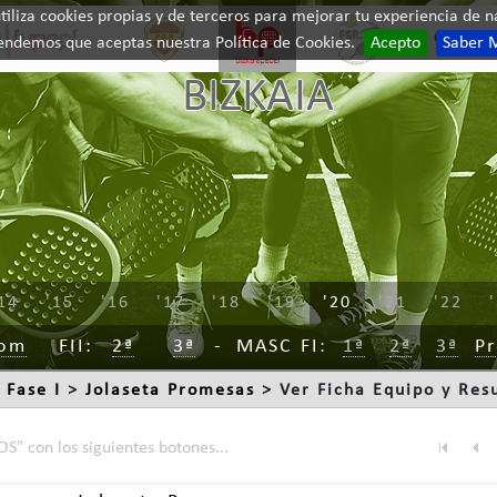
iliza cookies propias y de terceros para mejorar tu experiencia de na
Contac
endemos que aceptas nuestra Política de Cookies.
Acepto
Saber 
BIZKAIA
14
'15
'16
'17
'18
'19
'20
'21
'22
rom
FII
2ª
3ª
MASC
FI
1ª
2ª
3ª
P
 Fase I
>
Jolaseta Promesas
> Ver Ficha Equipo y Res
S" con los siguientes botones...