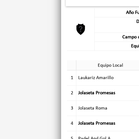
Año F
D
Campo d
Equi
Equipo Local
1
Laukariz Amarillo
2
Jolaseta Promesas
3
Jolaseta Roma
4
Jolaseta Promesas
5
Padel And Gol A