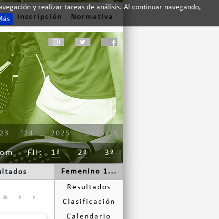
vegación y realizar tareas de análisis. Al continuar navegando,
to
Inscripción
Normativa
Más
'23
'24
2025
2025/26
rom
FII
1ª
2ª
3ª
Femenino 1...
ultados
Resultados
Clasificación
Calendario