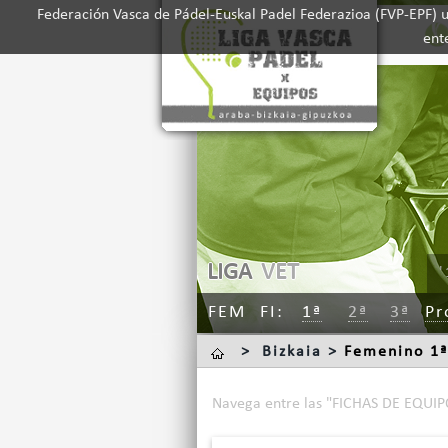
Federación Vasca de Pádel-Euskal Padel Federazioa (FVP-EPF) ut
ent
LIGA
VET
'
FEM
FI
1ª
2ª
3ª
P
>
Bizkaia >
Femenino 1ª
Navega entre las "FICHAS DE EQUIPO