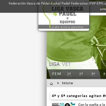
Federación Vasca de Pádel-Euskal Padel Federazioa (FVP-EPF) ut
ent
LIGA
VET
'
FEM
1ª
2ª
3ª
4
>
Inicio
4ª y 6ª categorías agitan #
Con la vuelta a la