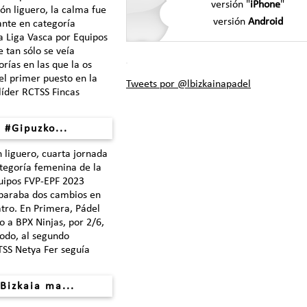
versión "
iPhone
"
n liguero, la calma fue
versión
Android
nte en categoría
a Liga Vasca por Equipos
 tan sólo se veía
rías en las que la os
 el primer puesto en la
Tweets por @lbizkainapadel
 líder RCTSS Fincas
 #Gipuzko...
 liguero, cuarta jornada
ategoría femenina de la
uipos FVP-EPF 2023
paraba dos cambios en
atro. En Primera, Pádel
o a BPX Ninjas, por 2/6,
odo, al segundo
TSS Netya Fer seguía
Bizkaia ma...