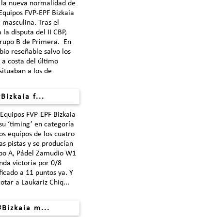
 la nueva normalidad de
 Equipos FVP-EPF Bizkaia
 masculina. Tras el
la disputa del II CBP,
Grupo B de Primera. En
io reseñable salvo los
a costa del último
situaban a los de
Bizkaia f...
 Equipos FVP-EPF Bizkaia
u ‘timing’ en categoría
os equipos de los cuatro
las pistas y se producían
po A, Pádel Zamudio W1
nda victoria por 0/8
ficado a 11 puntos ya. Y
otar a Laukariz Chiq...
#Bizkaia m...