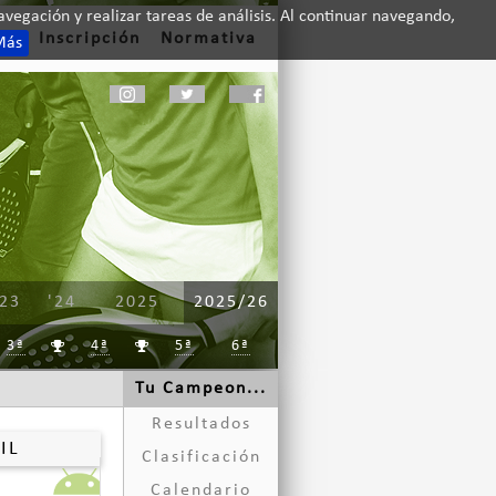
vegación y realizar tareas de análisis. Al continuar navegando,
to
Inscripción
Normativa
Más
'23
'24
2025
2025/26
3ª
4ª
5ª
6ª


Tu Campeon...
Resultados
IL
Clasificación
Calendario