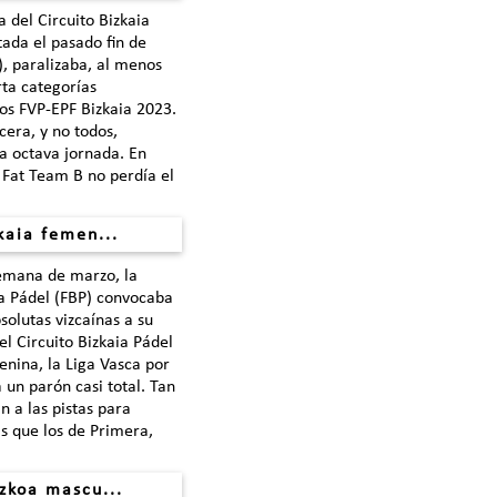
 del Circuito Bizkaia
tada el pasado fin de
, paralizaba, al menos
ta categorías
pos FVP-EPF Bizkaia 2023.
cera, y no todos,
a octava jornada. En
 Fat Team B no perdía el
kaia femen...
semana de marzo, la
a Pádel (FBP) convocaba
solutas vizcaínas a su
l Circuito Bizkaia Pádel
enina, la Liga Vasca por
 un parón casi total. Tan
n a las pistas para
s que los de Primera,
zkoa mascu...