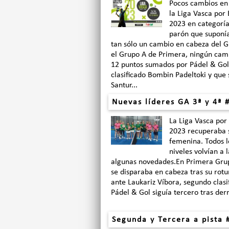
Pocos cambios en
la Liga Vasca por
2023 en categoría
parón que suponía 
tan sólo un cambio en cabeza del 
el Grupo A de Primera, ningún camb
12 puntos sumados por Pádel & Gol 
clasificado Bombin Padeltoki y que 
Santur...
Nuevas líderes GA 3ª y 4ª #
La Liga Vasca por
2023 recuperaba s
femenina. Todos l
niveles volvían a 
algunas novedades.En Primera Gru
se disparaba en cabeza tras su rotu
ante Laukariz Víbora, segundo clasi
Pádel & Gol siguía tercero tras derr
Segunda y Tercera a pista 