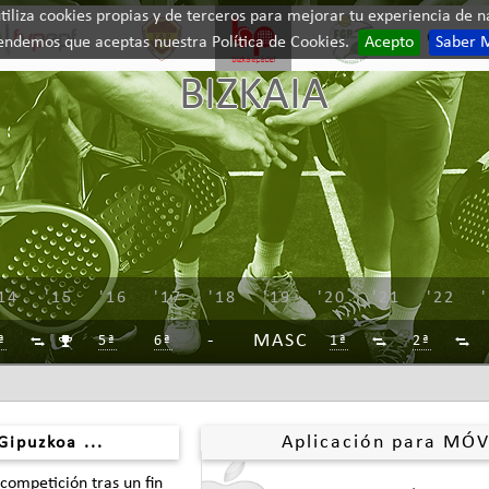
iliza cookies propias y de terceros para mejorar tu experiencia de na
Contac
endemos que aceptas nuestra Política de Cookies.
Acepto
Saber 
BIZKAIA
14
'15
'16
'17
'18
'19
'20
'21
'22
MASC
ª
5ª
6ª
1ª
2ª




Aplicación para MÓV
Gipuzkoa ...
 competición tras un fin