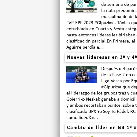
de semana de paró
la nota predomina
masculina de de l
FVP-EPF 2023 #Gipuzkoa. Tónica que
enturbiada en Cuarta y Sexta catego
hasta entonces líderes les birlaban
clasificación parcial.En Primera, el
Aguirre perdía e...
Nuevas lideresas en 3ª y 4ª
Después del parón
de la Fase 2 en c
Liga Vasca por Eq
#Gipuzkoa que de
el liderazgo de los grupos tres y cu
Goierriko Neskak ganaba a domicili
y ambos recortaban puntos, sobre t
clasificado BPX Yo Soy Tu Pádel. RC
como líder.&n...
Cambio de líder en GB 1ª #